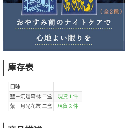
庫存表
口味
藍－沉睡森林 二盒
現貨 1 件
紫－月光花叢 二盒
現貨 2 件