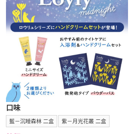
口味
藍－沉睡森林 二盒
紫－月光花叢 二盒