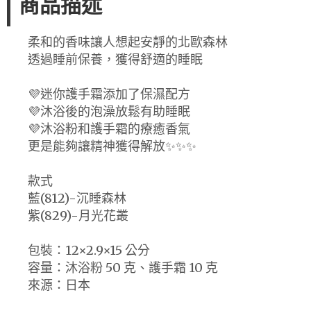
商品描述
柔和的香味讓人想起安靜的北歐森林
透過睡前保養，獲得舒適的睡眠
💜迷你護手霜添加了保濕配方
💜沐浴後的泡澡放鬆有助睡眠
💜沐浴粉和護手霜的療癒香氣
更是能夠讓精神獲得解放✨✨✨
款式
藍(812)-沉睡森林
紫(829)-月光花叢
包裝：12×2.9×15 公分
容量：沐浴粉 50 克、護手霜 10 克
來源：日本