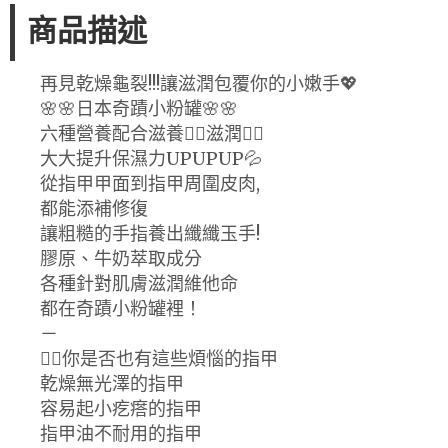
商品描述
再見乾燥龜裂!!!讓滋潤包覆你的小嫩手💖
🌸🌸日本奇蹟小粉罐🌸🌸
六種營養配合滋養👌🏻滋潤👍🏻
大大提升保濕力UPUPUP💦
從指甲甲面到指甲周圍皮肉,
都能添補修復
讓粗糙的手指養出纖纖玉手!
膠原、牛奶萃取成分
各種針對肌膚滋潤維他命
都在奇蹟小粉罐裡！
－
👉🏻你是否也有這些煩惱的指甲
乾燥無光澤的指甲
容易起小疙瘩的指甲
指甲油不耐用的指甲