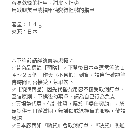
容易乾燥的指甲、甜皮、指尖
用凝膠美甲或指甲油變得粗糙的指甲
容量：１４ｇ
來源：日本
－－－－－
⚠️下單前請詳讀賣場規範 ⚠️
✅若商品標註【預購】，下單後日本空運需等約１
４～２５個工作天（不含假）到貨，請自行確認等
待時間可否接受，急單勿下
✅【預購商品】因先代墊費用恕不接受取消訂單，
互信原則，下標後勿棄單，請為自己行為負責
✅賣場為代買、代訂性質，屬於「委任契約」，恕
無提供七日鑑賞期，無議價或退換貨的服務，敬請
見諒
✅日本廠商如『斷貨』會取消訂單，『缺貨』則通