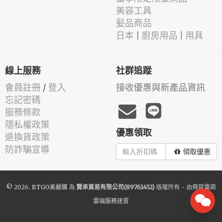
美容工具
髪品商品
日本 | 廚房用品 | 用具
線上服務
社群追蹤
會員註冊
/
登入
接收優惠與新產品資訊
忘記密碼
服務條款
隱私權政策
優惠領取
退換貨政策
防詐騙宣導
領取優惠
© 2026.
BTGO美麗購
為
賢承貿易有限公司(89761452)
版權所有 - 由
飛鼠電商
雲端服務
建置