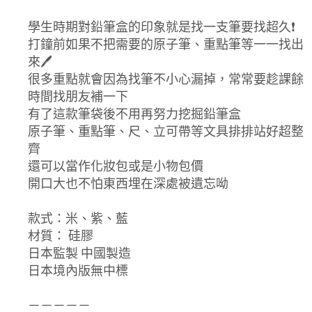
學生時期對鉛筆盒的印象就是找一支筆要找超久❗️
打鐘前如果不把需要的原子筆、重點筆等一一找出
來🖊️
很多重點就會因為找筆不小心漏掉，常常要趁課餘
時間找朋友補一下
有了這款筆袋後不用再努力挖掘鉛筆盒
原子筆、重點筆、尺、立可帶等文具排排站好超整
齊
還可以當作化妝包或是小物包價
開口大也不怕東西埋在深處被遺忘呦
款式：米、紫、藍
材質： 硅膠
日本監製 中國製造
日本境內版無中標
－－－－－