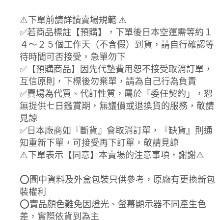
⚠️下單前請詳讀賣場規範 ⚠️
✅若商品標註【預購】，下單後日本空運需等約１
４～２５個工作天（不含假）到貨，請自行確認等
待時間可否接受，急單勿下
✅【預購商品】因先代墊費用恕不接受取消訂單，
互信原則，下標後勿棄單，請為自己行為負責
✅賣場為代買、代訂性質，屬於「委任契約」，恕
無提供七日鑑賞期，無議價或退換貨的服務，敬請
見諒
✅日本廠商如『斷貨』會取消訂單，『缺貨』則通
知重新下單，可接受再下訂單，敬請見諒
⚠️下單表示【同意】本賣場的注意事項，謝謝⚠️
⭕圖中資料及外盒包裝只供參考，原廠有更換新包
裝權利
⭕實品顏色難免因燈光、螢幕顯示器不同產生色
差，實際依貨到為主