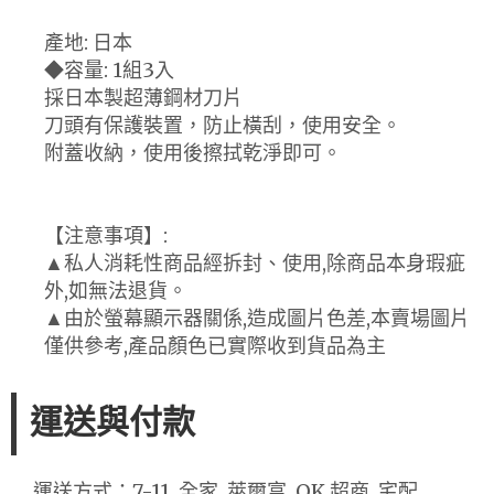
產地: 日本
◆容量: 1組3入
採日本製超薄鋼材刀片
刀頭有保護裝置，防止橫刮，使用安全。
附蓋收納，使用後擦拭乾淨即可。
【注意事項】:
▲私人消耗性商品經拆封、使用,除商品本身瑕疵
外,如無法退貨。
▲由於螢幕顯示器關係,造成圖片色差,本賣場圖片
僅供參考,產品顏色已實際收到貨品為主
運送與付款
運送方式：7-11, 全家, 萊爾富, OK 超商, 宅配