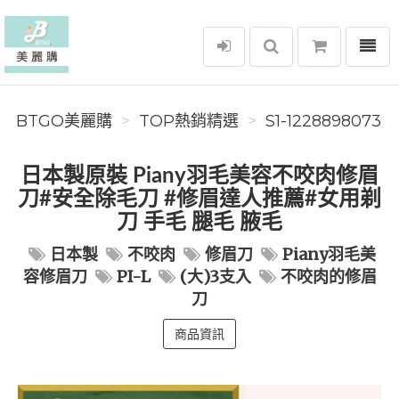
選單
BTGO美麗購
BTGO美麗購
TOP熱銷精選
S1-1228898073
日本製原裝 Piany羽毛美容不咬肉修眉
刀#安全除毛刀 #修眉達人推薦#女用剃
刀 手毛 腿毛 腋毛
日本製
不咬肉
修眉刀
Piany羽毛美
容修眉刀
PI-L
(大)3支入
不咬肉的修眉
刀
商品資訊