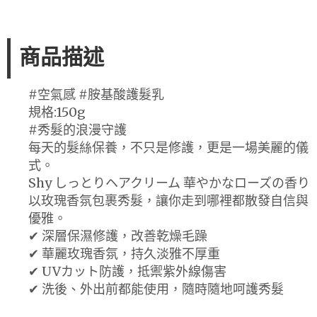
商品描述
#空氣感 #胺基酸護髮乳
規格:150g
#秀髮的浪漫守護
每天的髮絲保養，不只是修護，更是一場美麗的儀
式。
Shy しっとりヘアクリーム 華やかなローズの香り
以玫瑰香氛包裹秀髮，讓你走到哪裡都散發自信與
優雅。
✔ 深層保濕修護，改善乾燥毛躁
✔ 華麗玫瑰香氛，持久淡雅不厚重
✔ UVカット防護，抵禦紫外線傷害
✔ 洗後、外出前都能使用，隨時隨地呵護秀髮