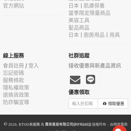
官方網站
日本 | 肌膚保養
當季限定限量商品
美容工具
髪品商品
日本 | 廚房用品 | 用具
線上服務
社群追蹤
會員註冊
/
登入
接收優惠與新產品資訊
忘記密碼
服務條款
隱私權政策
優惠領取
退換貨政策
防詐騙宣導
領取優惠
© 2026.
BTGO美麗購
為
賢承貿易有限公司(89761452)
版權所有 - 由
飛鼠電商