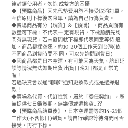
律封鎖使用者，勿造 成雙方的困擾
◆【預購商品】因先代墊費用恕不接受取消訂單，
互信原則下標後勿棄單，請為自己行為負責。
◆賣場商品有分【現貨】&【預購】，商品頁面有
數量可下標，不代表一 定有現貨，下標前請先詢
問有無現貨，若未發問就下標即代表同意等待 追
加，商品都採空運，約10-20個工作天到台灣(依
不同商品到貨時間不 同，可以先詢問到貨日)
◆因商品都是日本空運，有可能因為天氣、航班延
誤等情況無法如期出貨 出貨日晚2日都是正常的
喔！
若遇缺貨會以通“聊聊”通知更換款式或是選擇退
款！
◆賣場為代買、代訂性質，屬於「委任契約」，恕
無提供七日鑑賞期，無議價或退換貨…??
◆【預購商品結單後】，日本空運需等約14-25個
工作天(不含假日)到貨。請自行確認等待時間可否
接受，再行下標。