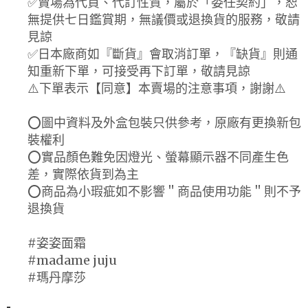
✅賣場為代買、代訂性質，屬於「委任契約」，恕
無提供七日鑑賞期，無議價或退換貨的服務，敬請
見諒
✅日本廠商如『斷貨』會取消訂單，『缺貨』則通
知重新下單，可接受再下訂單，敬請見諒
⚠️下單表示【同意】本賣場的注意事項，謝謝⚠️
⭕圖中資料及外盒包裝只供參考，原廠有更換新包
裝權利
⭕實品顏色難免因燈光、螢幕顯示器不同產生色
差，實際依貨到為主
⭕商品為小瑕疵如不影響＂商品使用功能＂則不予
退換貨
#姿姿面霜
#madame juju
#瑪丹摩莎