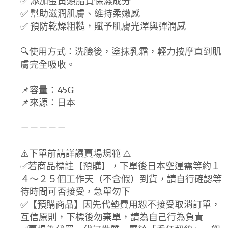
✅ 添加蛋黃類脂質保濕成分
✅ 幫助滋潤肌膚、維持柔嫩感
✅ 預防乾燥粗糙，賦予肌膚光澤與彈潤感
🔍️使用方式：洗臉後，塗抹乳霜，輕力按摩直到肌
膚完全吸收。
📌容量：45G
📌來源：日本
－－－－－
⚠️下單前請詳讀賣場規範 ⚠️
✅若商品標註【預購】，下單後日本空運需等約１
４～２５個工作天（不含假）到貨，請自行確認等
待時間可否接受，急單勿下
✅【預購商品】因先代墊費用恕不接受取消訂單，
互信原則，下標後勿棄單，請為自己行為負責