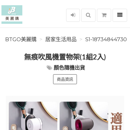
選單
BTGO美麗購
BTGO美麗購
居家生活用品
S1-18734844730
無痕吹風機置物架(1組2入)
顏色隨機出貨
商品資訊