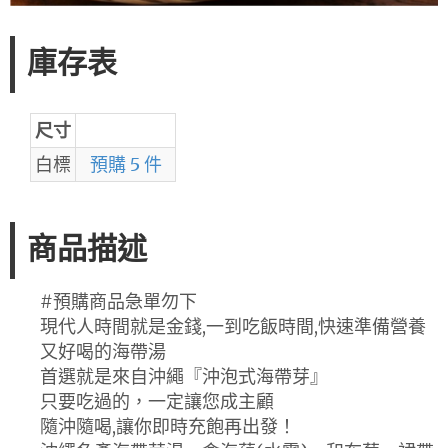
庫存表
尺寸
白標
預購 5 件
商品描述
#預購商品急單勿下
現代人時間就是金錢,一到吃飯時間,快速準備營養
又好喝的海帶湯
首選就是來自沖繩『沖泡式海帶芽』
只要吃過的，一定讓您成主顧
隨沖隨喝,讓你即時充飽再出發！