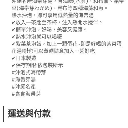
沖繩名產海帶芽湯，含海蘊(水雲)、和布蕪、裙帶
菜(海帯芽わかめ)、昆布等四種海藻和蔥。
熱水沖泡，即可享用低熱量的海帶湯
✔放入一茶匙至茶杯，注入熱開水攪伴。
✔簡單沖泡，好喝，美容又健康。
✔熱水沖泡就可以喝囉
✔紫菜茶泡飯，加上一顆蛋花~即是好喝的紫菜蛋
花湯唷!也可以煮麵隨意加入⋯超好吃
✔日本製造
✔保存期限:依包裝所示
#沖泡式海帶芽
#海帶芽湯
#沖繩名產
#素食海帶芽
運送與付款