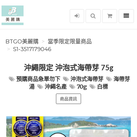
選單
BTGO美麗購
BTGO美麗購
當季限定限量商品
S1-3517179046
沖繩限定 沖泡式海帶芽 75g
預購商品急單勿下
沖泡式海帶芽
海帶芽
湯
沖繩名產
70g
白標
商品資訊