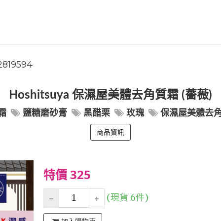
12819594
Hoshitsuya 保濕屋美體去角質霜 (薔薇)
霜
鹽糖磨砂膏
黑醋栗
玫瑰
保濕屋美體去
商品資訊
特價 325
(現貨 6件)