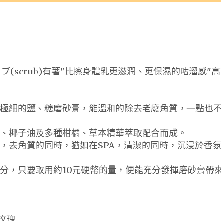
(scrub)有著"比擦身體乳更滋潤、更保濕的咕溜感"
了極細的鹽、糖磨砂膏，能溫和的除去老廢角質，一點也
油、椰子油及多種柑橘、草本精華萃取配合而成。
，去角質的同時，猶如在SPA，清潔的同時，沉浸於香
分，只要取用約10元硬幣的量，便能充分發揮磨砂膏帶
#玫瑰