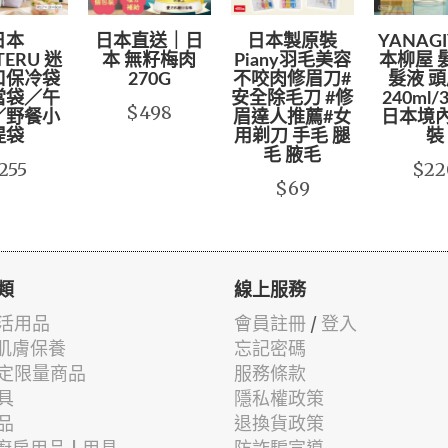
日本
日本直送｜日
日本製原裝
YANAGI
TERU 迷
本 無籽梅肉
Piany羽毛美容
本柳屋 
口保冷袋
270G
不咬肉修眉刀#
髮液 
當袋／午
安全除毛刀 #修
240ml/
$498
／野餐小
眉達人推薦#女
日本境
提袋
用剃刀 手毛 腿
裝
毛 腋毛
255
$22
$69
類
線上服務
活用品
會員註冊
/
登入
 肌膚保養
忘記密碼
定限量商品
服務條款
具
隱私權政策
品
退換貨政策