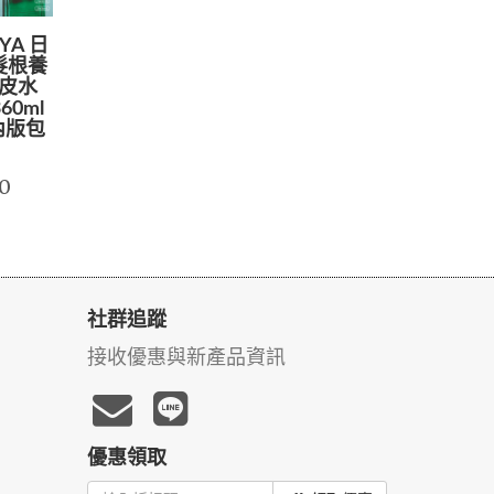
YA 日
髮根養
頭皮水
360ml
內版包
0
社群追蹤
接收優惠與新產品資訊
優惠領取