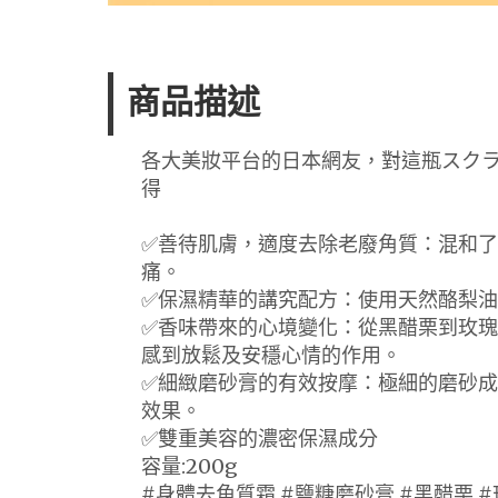
商品描述
各大美妝平台的日本網友，對這瓶スクラブ
得
✅善待肌膚，適度去除老廢角質：混和
痛。
✅保濕精華的講究配方：使用天然酪梨
✅香味帶來的心境變化：從黑醋栗到玫瑰
感到放鬆及安穩心情的作用。
✅細緻磨砂膏的有效按摩：極細的磨砂成
效果。
✅雙重美容的濃密保濕成分
容量:200g
#身體去角質霜 #鹽糖磨砂膏 #黑醋栗 