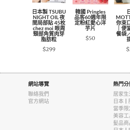
日本製 TSUBU
韓國 Pringles
NIGHT OIL 夜
品客60週年限
MOT
間局部貼 45枚
定粉紅愛心洋
你束
chez moi 眼周
芋片
｜便
頸部角質肉芽
餐袋
$50
脂肪粒
$299
$
網站導覽
熱門分
聯絡我們
居家生
官方網站
日本 |
當季限
美容工
髪品商