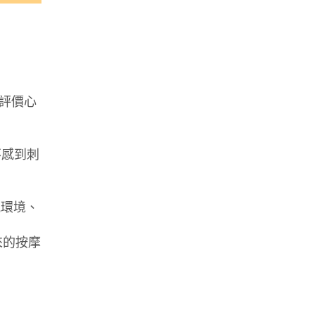
高評價心
不感到刺
氛環境、
來的按摩