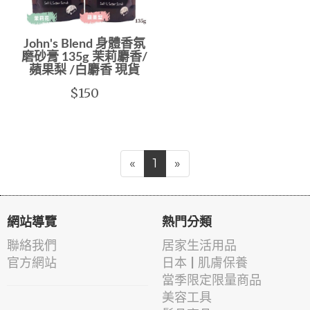
John's Blend 身體香氛
磨砂膏 135g 茉莉麝香/
蘋果梨 /白麝香 現貨
$150
«
1
»
網站導覽
熱門分類
聯絡我們
居家生活用品
官方網站
日本 | 肌膚保養
當季限定限量商品
美容工具