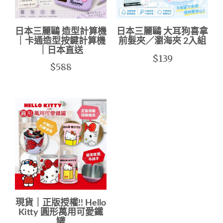
日本三麗鷗 造型計算機
日本三麗鷗 大耳狗喜拿
｜卡通造型按鍵計算機
前髮夾／瀏海夾 2入組
｜日本直送
$139
$588
現貨｜正版授權!! Hello
Kitty 圓形萬用可愛鐵
罐