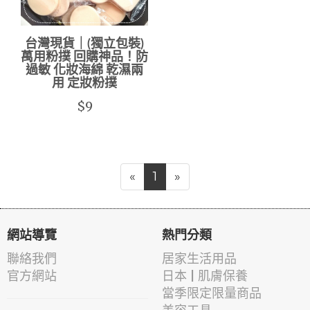
台灣現貨｜(獨立包裝)
萬用粉撲 回購神品！防
過敏 化妝海綿 乾濕兩
用 定妝粉撲
$9
«
1
»
網站導覽
熱門分類
聯絡我們
居家生活用品
官方網站
日本 | 肌膚保養
當季限定限量商品