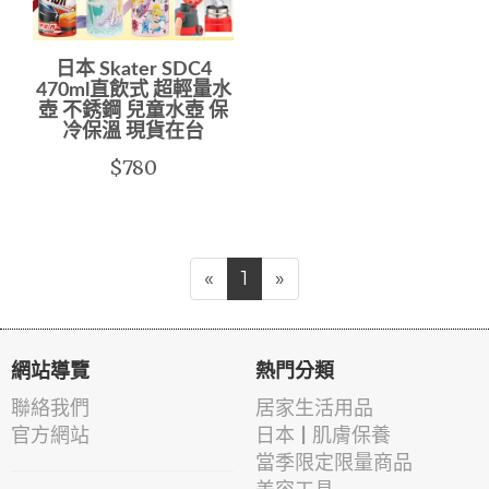
日本 Skater SDC4
470ml直飲式 超輕量水
壺 不銹鋼 兒童水壺 保
冷保溫 現貨在台
$780
«
1
»
網站導覽
熱門分類
聯絡我們
居家生活用品
官方網站
日本 | 肌膚保養
當季限定限量商品