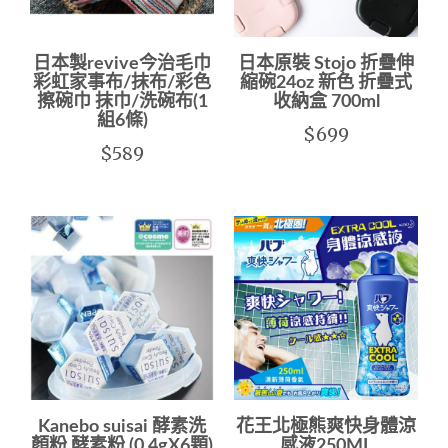
日本製revive今治毛巾
日本原裝 Stojo 折疊伸
彩虹家事布/抹布/彩色
縮碗24oz 新色 折疊式
擦碗巾 抹巾/洗碗布(1
收納盒 700ml
組6條)
$699
$589
Kanebo suisai 酵素洗
花王北極熊爽快身體涼
顏粉 酵素粉 (0.4gX6顆)
感液250ML