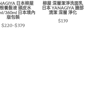
NAGIYA 日本柳屋
柳屋 深層潔淨洗面乳
根養髮液 頭皮水
日本 YANAGIYA 臉部
ml/360ml 日本境內
清潔 深層 淨化
版包裝
$139
$220-$379