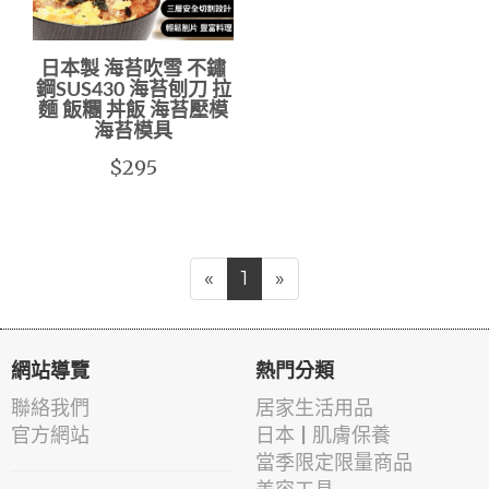
日本製 海苔吹雪 不鏽
鋼SUS430 海苔刨刀 拉
麵 飯糰 丼飯 海苔壓模
海苔模具
$295
«
1
»
網站導覽
熱門分類
聯絡我們
居家生活用品
官方網站
日本 | 肌膚保養
當季限定限量商品