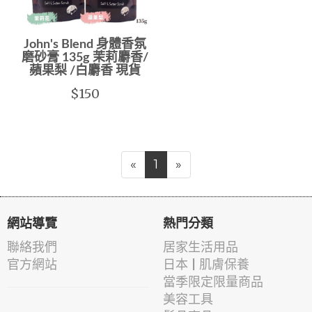
John's Blend 身體香氛
磨砂膏 135g 茉莉麝香/
蘋果梨 /白麝香 現貨
$150
«
1
»
網站導覽
熱門分類
聯絡我們
居家生活用品
官方網站
日本 | 肌膚保養
當季限定限量商品
美容工具