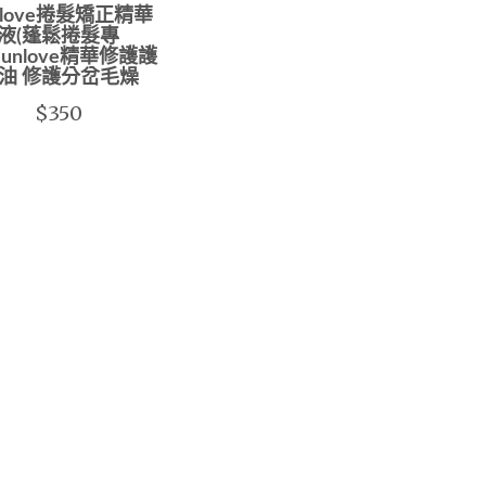
n love捲髮矯正精華
液(蓬鬆捲髮專
Junlove精華修護護
油 修護分岔毛燥
$350