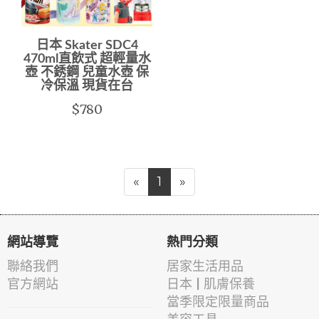
日本 Skater SDC4
470ml直飲式 超輕量水
壺 不銹鋼 兒童水壺 保
冷保溫 現貨在台
$780
«
1
»
網站導覽
熱門分類
聯絡我們
居家生活用品
官方網站
日本 | 肌膚保養
當季限定限量商品