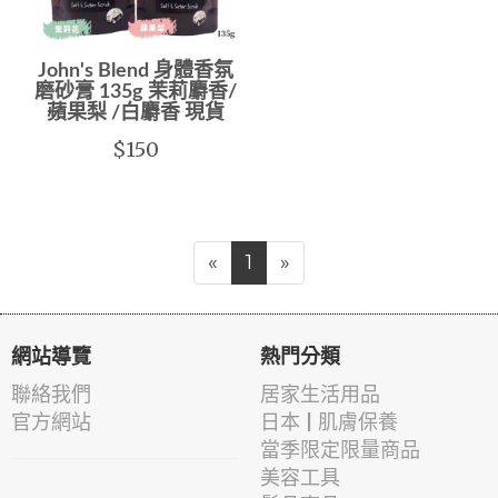
John's Blend 身體香氛
磨砂膏 135g 茉莉麝香/
蘋果梨 /白麝香 現貨
$150
«
1
»
網站導覽
熱門分類
聯絡我們
居家生活用品
官方網站
日本 | 肌膚保養
當季限定限量商品
美容工具