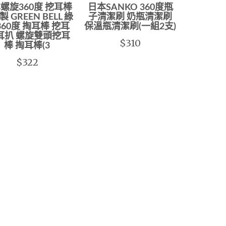
螺旋360度 挖耳棒
日本SANKO 360度瓶
 GREEN BELL 綠
子清潔刷 奶瓶清潔刷
360度 掏耳棒 挖耳
保溫瓶清潔刷(一組2支)
耳扒 螺旋雙頭挖耳
$310
棒 掏耳棒(3
$322