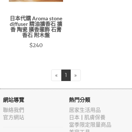
日本代購 Aroma stone
diffuser 精油擴香石 擴
香 陶瓷 擴香擺飾 石膏
香石 附木盤
$240
«
1
»
網站導覽
熱門分類
聯絡我們
居家生活用品
官方網站
日本 | 肌膚保養
當季限定限量商品