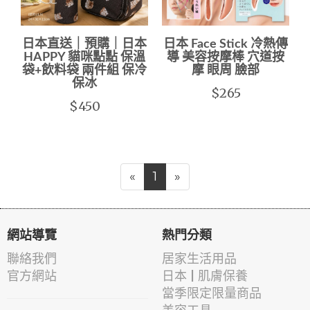
日本直送｜預購｜日本
日本 Face Stick 冷熱傳
HAPPY 貓咪點點 保溫
導 美容按摩棒 穴道按
袋+飲料袋 兩件組 保冷
摩 眼周 臉部
保冰
$265
$450
«
1
»
網站導覽
熱門分類
聯絡我們
居家生活用品
官方網站
日本 | 肌膚保養
當季限定限量商品