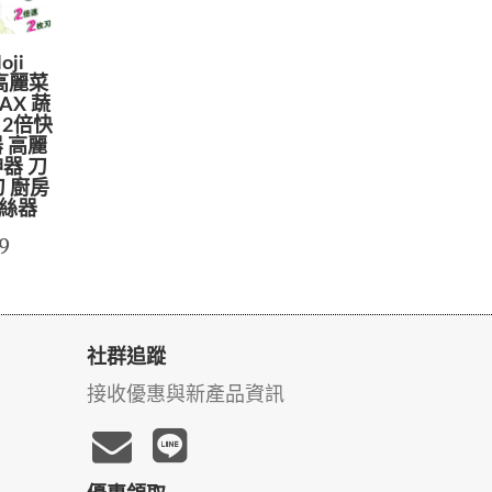
ji
y高麗菜
AX 蔬
 2倍快
 高麗
器 刀
刀 廚房
刨絲器
9
社群追蹤
接收優惠與新產品資訊