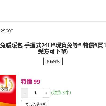
125602
暖暖包 手握式24H#現貨免等# 特價#買1送1
受方可下單)
商品資訊
特價 99
(現貨 5件)
加入購物車