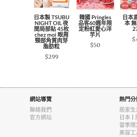
日本製 TSUBU
韓國 Pringles
日本
NIGHT OIL 夜
品客60週年限
本 
間局部貼 45枚
定粉紅愛心洋
2
chez moi 眼周
芋片
$
頸部角質肉芽
$50
脂肪粒
$299
網站導覽
熱門分
聯絡我們
居家生
官方網站
日本 |
當季限
美容工