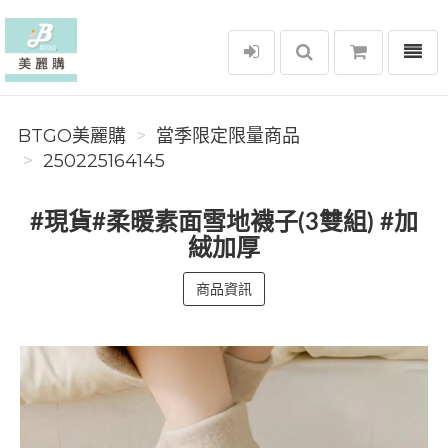
選單
BTGO美麗購
BTGO美麗購
當季限定限量商品
250225164145
#現貨#柔暖素面雪地襪子(3雙組) #加
絨加厚
商品資訊