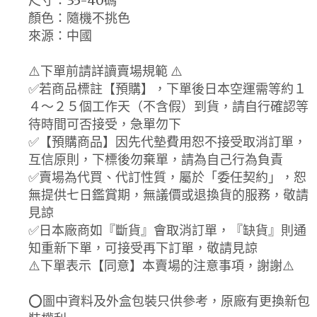
尺寸：35-40碼
顏色：隨機不挑色
來源：中國
⚠️下單前請詳讀賣場規範 ⚠️
✅若商品標註【預購】，下單後日本空運需等約１
４～２５個工作天（不含假）到貨，請自行確認等
待時間可否接受，急單勿下
✅【預購商品】因先代墊費用恕不接受取消訂單，
互信原則，下標後勿棄單，請為自己行為負責
✅賣場為代買、代訂性質，屬於「委任契約」，恕
無提供七日鑑賞期，無議價或退換貨的服務，敬請
見諒
✅日本廠商如『斷貨』會取消訂單，『缺貨』則通
知重新下單，可接受再下訂單，敬請見諒
⚠️下單表示【同意】本賣場的注意事項，謝謝⚠️
⭕圖中資料及外盒包裝只供參考，原廠有更換新包