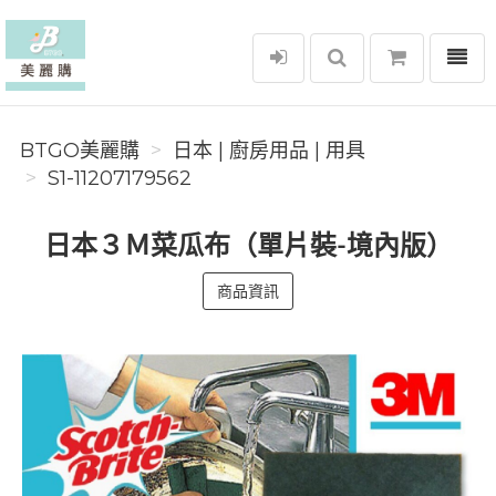
選單
BTGO美麗購
BTGO美麗購
日本 | 廚房用品 | 用具
S1-11207179562
日本３Ｍ菜瓜布（單片裝-境內版）
商品資訊