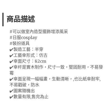
商品描述
#可以做室內造型擺飾增添風采
#日服cosplay
#裝扮道具
✔️製造工藝：半穿
✔️工藝傘形式：仿古
✔️傘面尺寸：82cm
✔️傘杆是實木制作，尺寸一致，堅固耐用，不易發
霉
✔️傘面呈現一幅幅畫，生動清晰，,也比紙傘耐牢,
不易戳破，防水
✔️圖案隨機出
✔️數量有限,售完為止