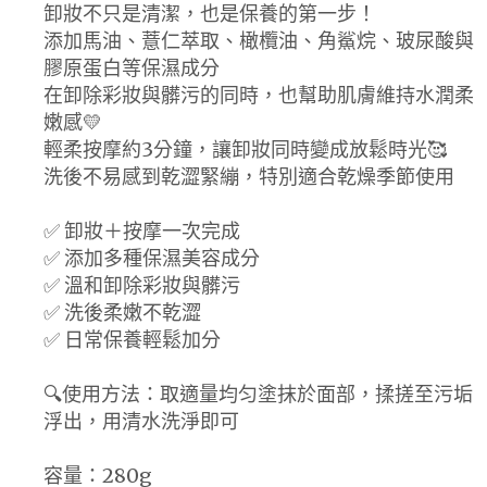
卸妝不只是清潔，也是保養的第一步！
添加馬油、薏仁萃取、橄欖油、角鯊烷、玻尿酸與
膠原蛋白等保濕成分
在卸除彩妝與髒污的同時，也幫助肌膚維持水潤柔
嫩感💛
輕柔按摩約3分鐘，讓卸妝同時變成放鬆時光🥰
洗後不易感到乾澀緊繃，特別適合乾燥季節使用
✅ 卸妝＋按摩一次完成
✅ 添加多種保濕美容成分
✅ 溫和卸除彩妝與髒污
✅ 洗後柔嫩不乾澀
✅ 日常保養輕鬆加分
🔍️使用方法：取適量均匀塗抹於面部，揉搓至污垢
浮出，用清水洗淨即可
容量：280g