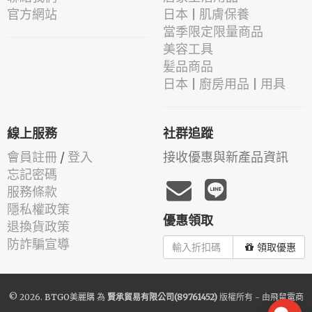
官方網站
日本 | 肌膚保養
當季限定限量商品
美容工具
髪品商品
日本 | 廚房用品 | 用具
線上服務
社群追蹤
會員註冊
/
登入
接收優惠與新產品資訊
忘記密碼
服務條款
隱私權政策
優惠領取
退換貨政策
防詐騙宣導
領取優惠
© 2026.
BTGO美麗購
為
賢承貿易有限公司(89761452)
版權所有 - 由
飛鼠電商