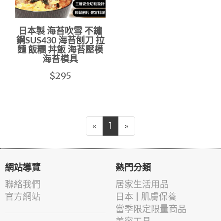
日本製 海苔吹雪 不鏽
鋼SUS430 海苔刨刀 拉
麵 飯糰 丼飯 海苔壓模
海苔模具
$295
«
1
»
網站導覽
熱門分類
聯絡我們
居家生活用品
官方網站
日本 | 肌膚保養
當季限定限量商品