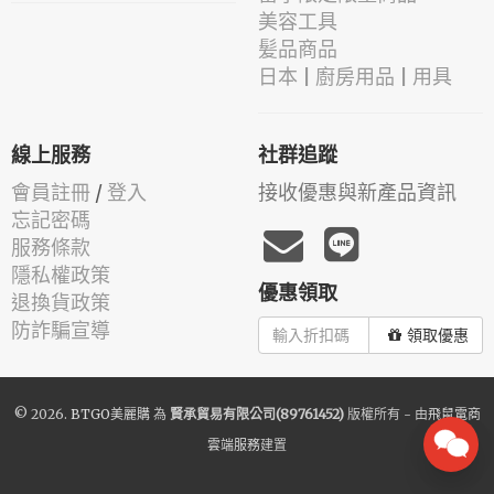
美容工具
髪品商品
日本 | 廚房用品 | 用具
線上服務
社群追蹤
會員註冊
/
登入
接收優惠與新產品資訊
忘記密碼
服務條款
隱私權政策
優惠領取
退換貨政策
防詐騙宣導
領取優惠
© 2026.
BTGO美麗購
為
賢承貿易有限公司(89761452)
版權所有 - 由
飛鼠電商
雲端服務
建置