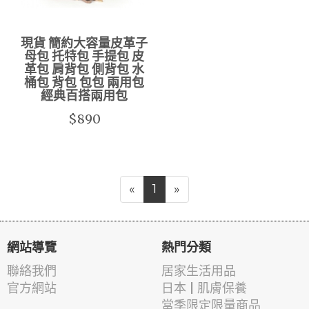
現貨 簡約大容量皮革子
母包 托特包 手提包 皮
革包 肩背包 側背包 水
桶包 背包 包包 兩用包
經典百搭兩用包
$890
«
1
»
網站導覽
熱門分類
聯絡我們
居家生活用品
官方網站
日本 | 肌膚保養
當季限定限量商品