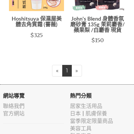
Hoshitsuya 保濕屋美
John's Blend 身體香氛
體去角質霜 (薔薇)
磨砂膏 135g 茉莉麝香/
蘋果梨 /白麝香 現貨
$325
$150
«
1
»
網站導覽
熱門分類
聯絡我們
居家生活用品
官方網站
日本 | 肌膚保養
當季限定限量商品
美容工具