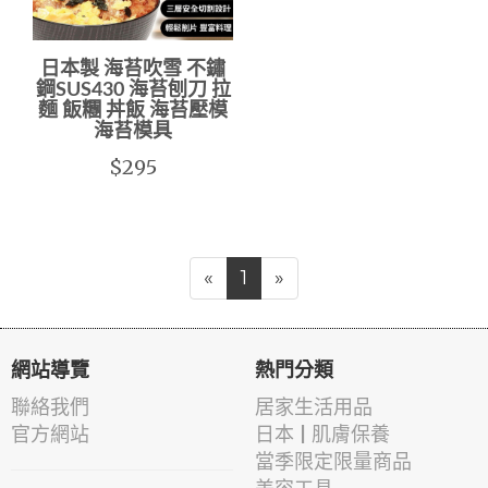
日本製 海苔吹雪 不鏽
鋼SUS430 海苔刨刀 拉
麵 飯糰 丼飯 海苔壓模
海苔模具
$295
«
1
»
網站導覽
熱門分類
聯絡我們
居家生活用品
官方網站
日本 | 肌膚保養
當季限定限量商品