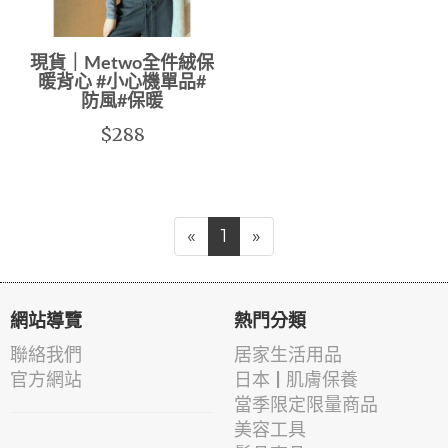
現貨｜Metwo全件絨保
暖背心 #小心機單品#
防風#保暖
$288
«
1
»
網站導覽
熱門分類
聯絡我們
居家生活用品
官方網站
日本 | 肌膚保養
當季限定限量商品
美容工具