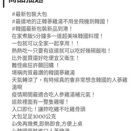
#最新包裝大包
#最道地的正韓蔘雞湯不用坐飛機到韓國！
#韓國最新包裝新品到港！
在家煮飯5分鐘多一道超美味韓國料理！
一包就可以全家一起享用！！
熱熱吃～只要有這道就可以吃好幾碗飯啦！
比外面買還好吃便宜又衛生！
難怪瘋狂許願回購 ！
堪稱肉質最讚的韓國篸雞湯
天氣轉涼了，有時候真的會非常想念韓國的人蔘雞
湯啊
疫情期間最適合吃人參雞湯補元氣！
這款裡面有一整隻雞喔！
入口即化！讓妳吃雞不吐雞骨頭
大包足足1000公克
👍免再燉煮,即熱即食,方便上桌