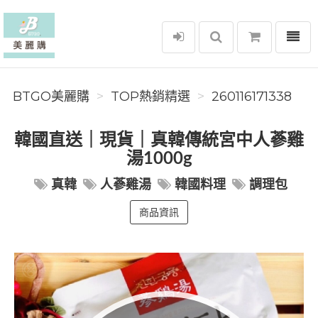
選單
BTGO美麗購
BTGO美麗購
TOP熱銷精選
260116171338
韓國直送｜現貨｜真韓傳統宮中人蔘雞
湯1000g
真韓
人蔘雞湯
韓國料理
調理包
商品資訊