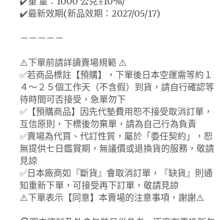
✔️重 量：1000 公克±10%/
✔️最新效期(新品效期：2027/05/17)
－－－－－
⚠️下單前請詳讀賣場規範 ⚠️
✅若商品標註【預購】，下單後日本空運需等約１
４～２５個工作天（不含假）到貨，請自行確認等
待時間可否接受，急單勿下
✅【預購商品】因先代墊費用恕不接受取消訂單，
互信原則，下標後勿棄單，請為自己行為負責
✅賣場為代買、代訂性質，屬於「委任契約」，恕
無提供七日鑑賞期，無議價或退換貨的服務，敬請
見諒
✅日本廠商如『斷貨』會取消訂單，『缺貨』則通
知重新下單，可接受再下訂單，敬請見諒
⚠️下單表示【同意】本賣場的注意事項，謝謝⚠️